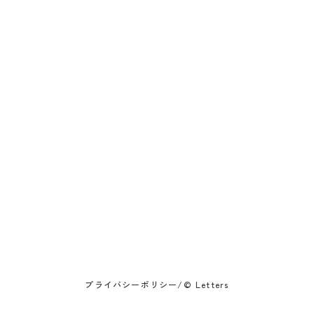
送信する
お問い合わせ例
・価格表が欲しい
・打ち合わせがしたい
・連絡が欲しい
・オンライン、またはお会いして話が聞きたい
等
プライバシーポリシー
/
© Letters