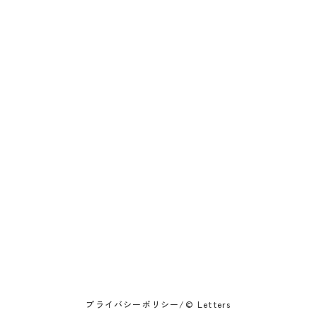
お手数ですがお電話をいただけましたら幸いです。
送信する
お問い合わせ例
・価格表が欲しい
・打ち合わせがしたい
・連絡が欲しい
・オンライン、またはお会いして話が聞きたい
等
プライバシーポリシー
/
© Letters