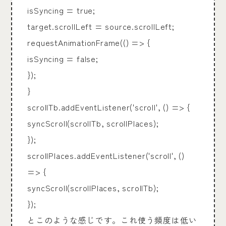
isSyncing = true;
target.scrollLeft = source.scrollLeft;
requestAnimationFrame(() => {
isSyncing = false;
});
}
scrollTb.addEventListener('scroll', () => {
syncScroll(scrollTb, scrollPlaces);
});
scrollPlaces.addEventListener('scroll', ()
=> {
syncScroll(scrollPlaces, scrollTb);
});
とこのような感じです。これ使う頻度は低い